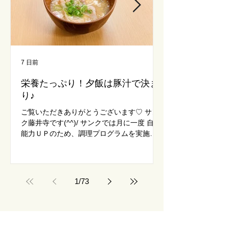
7 日前
7月27日
栄養たっぷり！夕飯は豚汁で決ま
働くために何が
り♪
ご覧いただきありがと
藤井寺です(^^)/ 
ご覧いただきありがとうございます♡ サン
月です☀ 体調に気
ク藤井寺です(^^)/ サンクでは月に一度 自炊
ましょう！ さて、
能力ＵＰのため、調理プログラムを実施し
せていただきます☄
ています 一度のプログラムにつきお一人の
暑く、朝の通勤だけ
み 職員とマンツーマンで調理をします♪ 今
くために必要なこと
の時期って暑くて毎日の料理が大変。。 食
まずは毎日続けて通
欲が無くてさっと栄養が取りたい。。 一人
1
/
73
しずつ身に着けていき
暮らしで夕飯づくりが面倒。。 今回はそん
では 「まず週3回か
な方におすすめ『豚汁』を作りました♡ さ
所から」 などなど
といもは冷凍のものを使っています(^^)v 大
一緒に考え 最終的
根や豚肉も余ってしまったら冷凍できるの
所できるようサポー