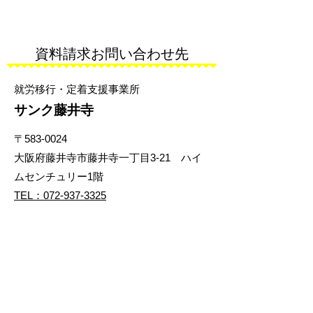
でお一人暮らしにもおすすめ えのきまで入
たい、という気持ち
って栄養満点‼‼ 昼はサンクで無料ランチ♪
出せない方 まずは
ご自宅では夕飯に豚汁を作ってみてくださ
お聞かせください(^
いね☆ ～＊～＊～＊～＊～＊～＊～＊～＊
資料請求お問い合わせ先
＊～＊～＊～＊～＊
～＊～＊～＊～＊～＊～＊～＊～＊～＊～
～＊～＊～＊～＊ 
＊ サンク藤井寺では、 体力アップのプログ
アップのプログラム
就労移行・定着支援事業所
ラムやアンガーマネジメント ビジネスマナ
ト ビジネスマナー
ー、社会人ルールなど 就職に向けての様々
サンク藤井寺
に向けての様々な訓
な訓練プログラムを用意しています。 ま
ています。 また、
た、就職活動の一環として 履歴書等の書類
〒583-0024
歴書等の書類の書き
の書き方や面接の練習も取り入れていま
大阪府藤井寺市藤井寺一丁目3-21 ハイ
入れています。..
す。 面談もこまめに実施し、お一人おひと
ムセンチュリー1階
りに合わせた 就職への支援をい
TEL：072-937-3325