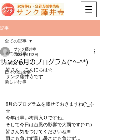
記事
全ての記事
サンク藤井寺
全ての記事
2023年6月2日
サンク6月のプログラム(*^-^*)
お知らせ
皆さん　こんにちは☆
日々の出来事
サンク藤井寺です
楽しい行事
6月のプログラムを載せておきますね(^_-)-
☆
今年は早い梅雨入りですね。
そして今日は台風の影響で大雨です(^0^;)
皆さん気をつけてくださいね!!!!
雨にも負けず蒸し暑さにも負けず…