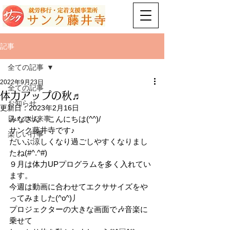
記事
全ての記事
2022年9月23日
全ての記事
体力アップの秋♬
お知らせ
更新日：
2023年2月16日
日々の出来事
みなさん　こんにちは(^^)/ 
サンク藤井寺です♪ 
楽しい行事
だいぶ涼しくなり過ごしやすくなりまし
たね(#^.^#)  
９月は体力UPプログラムを多く入れてい
ます。 
今週は動画に合わせてエクササイズをや
ってみました(^o^)丿 
プロジェクターの大きな画面で🎶音楽に
乗せて 