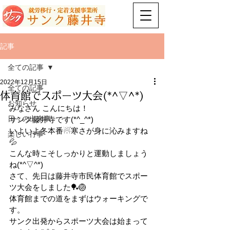
記事
全ての記事
2022年12月15日
全ての記事
体育館でスポーツ大会(*^▽^*)
お知らせ
みなさん こんにちは！ 
日々の出来事
サンク藤井寺です(*^_^*)  
いよいよ冬本番☃寒さが身に沁みますね
楽しい行事
💦 
こんな時こそしっかりと運動しましょう
ね(*^▽^*) 
さて、先日は藤井寺市民体育館でスポー
ツ大会をしました🏓🏐 
体育館までの道をまずはウォーキングで
す。 
サンク出発からスポーツ大会は始まって