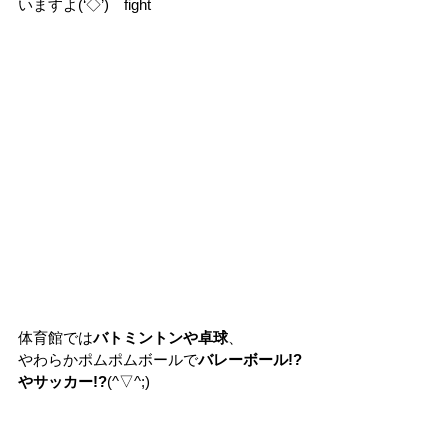
いますよ(‘◇’)ゞfight 
体育館では
バトミントンや卓球
、 
やわらかポムポムボールで
バレーボール!?
やサッカー!?
(^▽^;) 