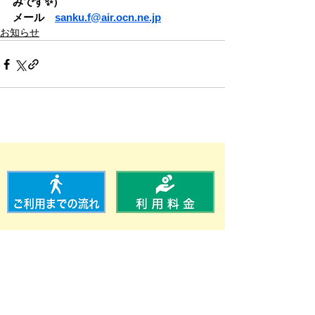
みです✨）
メール　
sanku.f@air.ocn.ne.jp
お知らせ