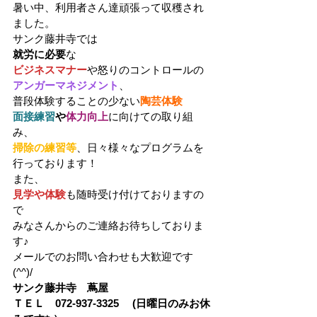
暑い中、利用者さん達頑張って収穫され
ました。 
サンク藤井寺では 
就労に必要
な 
ビジネスマナー
や怒りのコントロールの
アンガーマネジメント
、 
普段体験することの少ない
陶芸体験
面接練習
や
体力向上
に向けての取り組
み、 
掃除の練習等
、日々様々なプログラムを
行っております！ 
また、 
見学や体験
も随時受け付けておりますの
で 
みなさんからのご連絡お待ちしておりま
す♪ 
メールでのお問い合わせも大歓迎です
(^^)/ 
サンク藤井寺　蔦屋
ＴＥＬ　072-937-3325　 (日曜日のみお休