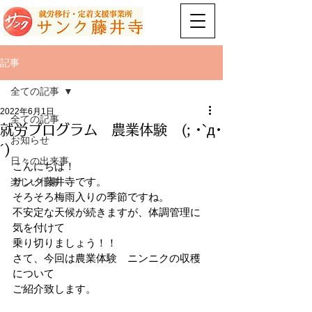
記事
全ての記事
2022年6月1日
全ての記事
就労プログラム 農業体験 (; ･`д･
お知らせ
´)
日々の出来事
こんにちは！　 
サンク藤井寺です。 
楽しい行事
そろそろ梅雨入りの季節ですね。 
不安定な天候が続きますが、体調管理に
気を付けて 
乗り切りましょう！！ 
さて、今回は農業体験　ニンニクの収穫
について 
ご紹介致します。 