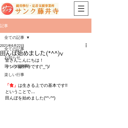
記事
全ての記事
2021年6月22日
全ての記事
田んぼ始めました(*^^)v
お知らせ
皆さんこんにちは！
日々の出来事
サンク藤井寺です(^_^)/
楽しい行事
「食」
は生きる上での基本です!!
ということで…
田んぼを始めました(*^-^*)