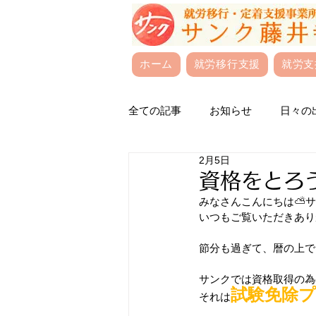
ホーム
就労移行支援
就労支
全ての記事
お知らせ
日々の
2月5日
資格をとろ
みなさんこんにちは⛅サ
いつもご覧いただきあり
節分も過ぎて、暦の上で
サンクでは資格取得の為
試験免除
それは