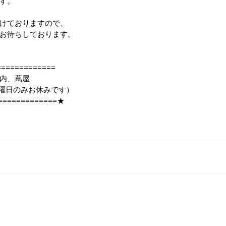
す。
けておりますので、
お待ちしております。
============
内、蔦屋
25（日曜日のみお休みです）
=============★