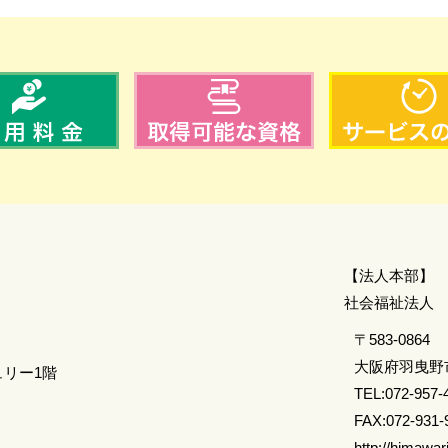
【法人本部】
​社会福祉法人
〒583-0864
大阪府羽曳野市
ュリー1階
TEL:072-957-
FAX:072-931-
http://himawari