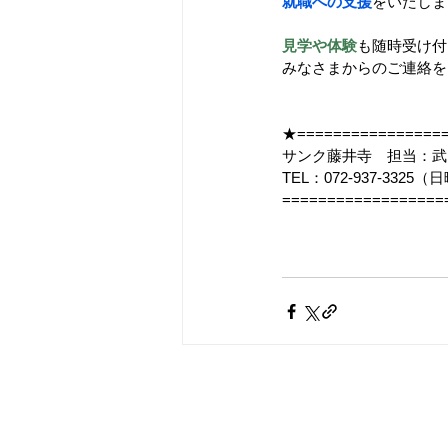
就職への支援
をいたしま
見学や体験
も随時受け付
みなさまからのご連絡を
★=================
サンク藤井寺　担当：武
TEL：072-937-33
==================