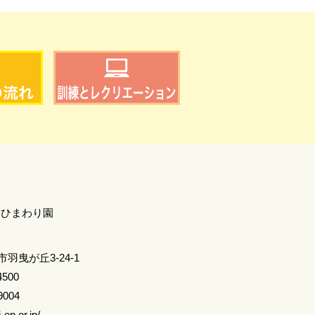
 ひまわり園
羽曳が丘3-24-1
4500
9004
-en.or.jp/