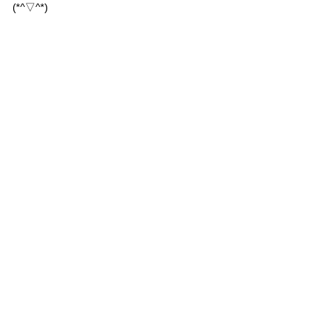
(*^▽^*)