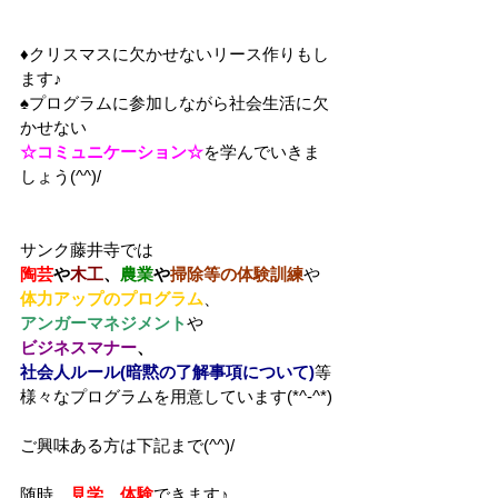
♦クリスマスに欠かせないリース作りもし
ます♪
♠プログラムに参加しながら社会生活に欠
かせない
☆コミュニケーション☆
を学んでいきま
しょう(^^)/
サンク藤井寺では
陶芸
や
木工
、
農業
や
掃除等の体験訓練
や
体力アップのプログラム
、
アンガーマネジメント
や
ビジネスマナー
、
社会人ルール(暗黙の了解事項について)
等
様々なプログラムを用意しています(*^-^*)
ご興味ある方は下記まで(^^)/
随時、
見学　体験
できます♪