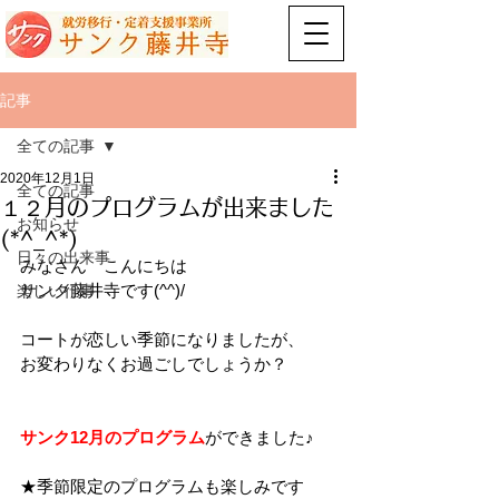
記事
全ての記事
2020年12月1日
全ての記事
１２月のプログラムが出来ました
お知らせ
(*^_^*)
日々の出来事
みなさん　こんにちは
サンク藤井寺です(^^)/
楽しい行事
コートが恋しい季節になりましたが、
お変わりなくお過ごしでしょうか？
サンク12月のプログラム
ができました♪
★季節限定のプログラムも楽しみです