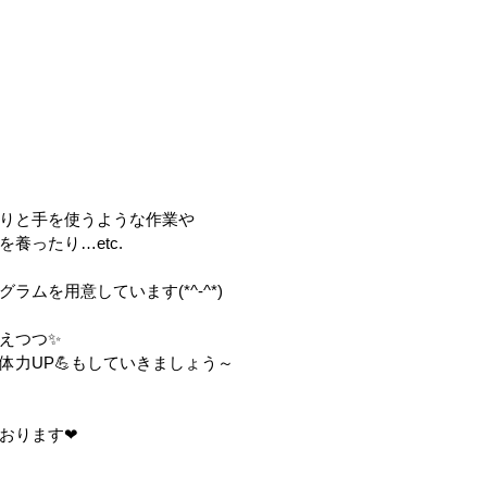
りと手を使うような作業や 
養ったり…etc. 
ムを用意しています(*^-^*) 
えつつ✨ 
力UP💪もしていきましょう～  
おります❤ 