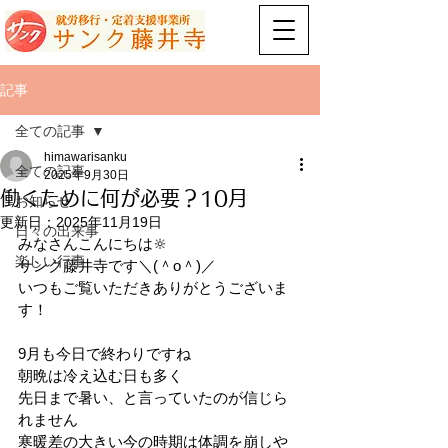
記事
全ての記事
himawarisanku
全ての記事
2025年9月30日
働くために何が必要？10月
お知らせ
更新日：
2025年11月19日
日々の出来事
みなさんこんにちは🔆
楽しい行事
サンク藤井寺です＼(＾o＾)／
いつもご覧いただきありがとうございま
す！
9月も今日で終わりですね
朝晩は冷え込む日も多く
先日まで暑い、と言っていたのが信じら
れません
寒暖差の大きい今の時期は体調を崩しや