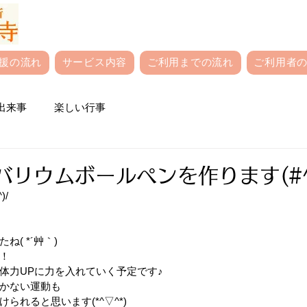
援の流れ
サービス内容
ご利用までの流れ
ご利用者の
出来事
楽しい行事
ーバリウムボールペンを作ります(#^
)/
( *´艸｀)
！
体力UPに力を入れていく予定です♪
かない運動も
られると思います(*^▽^*)