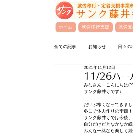
ホーム
就労移行支援
就労支
全ての記事
お知らせ
日々の
2021年11月12日
11/26ハ
みなさん　こんにちは(^^
サンク藤井寺です♪
だいぶ寒くなってきましたね
冬こそ体力作りの季節！
サンク藤井寺では今後、
自分だけだとなかなか続
みんな一緒なら楽しく続け