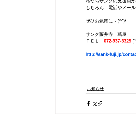
私たちサンクの支援員が笑
もちろん、電話やメール
ぜひお気軽に～(^^)/
サンク藤井寺　蔦屋
ＴＥＬ　
072-937-3325
(
http://sank-fuji.jp/contac
お知らせ