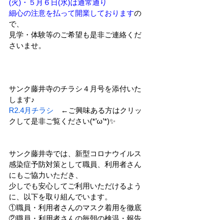
(火)・５月６日(水)は通常通り
細心の注意を払って開業しております
の
で
、
見学・体験等のご希望も是非ご連絡くだ
さいませ。
サンク藤井寺のチラシ４月号を添付いた
します♪
R2.4月チラシ
　←ご興味ある方はクリッ
クして是非ご覧ください(*’ω’*)✨
サンク藤井寺では、新型コロナウイルス
感染症予防対策として職員、利用者さん
にもご協力いただき、
少しでも安心してご利用いただけるよう
に、以下を取り組んでいます。
①職員・利用者さんのマスク着用を徹底
②職員・利用者さんの毎朝の検温・報告