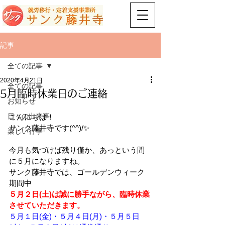
記事
全ての記事
2020年4月21日
全ての記事
5月臨時休業日のご連絡
お知らせ
日々の出来事
こんにちは！
サンク藤井寺です(^^)/✨
楽しい行事
今月も気づけば残り僅か、あっという間
に５月になりますね。
サンク藤井寺では、ゴールデンウィーク
期間中
５月２日(土)は誠に勝手ながら、臨時休業
させていただきます。
５月１日(金)・５月４日(月)・５月５日