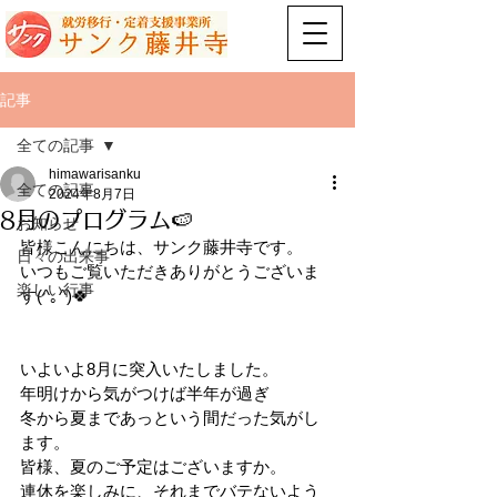
記事
全ての記事
himawarisanku
全ての記事
2024年8月7日
8月のプログラム🍉
お知らせ
皆様こんにちは、サンク藤井寺です。
日々の出来事
いつもご覧いただきありがとうございま
楽しい行事
す(^｡^)🍀
いよいよ8月に突入いたしました。
年明けから気がつけば半年が過ぎ
冬から夏まであっという間だった気がし
ます。
皆様、夏のご予定はございますか。
連休を楽しみに、それまでバテないよう