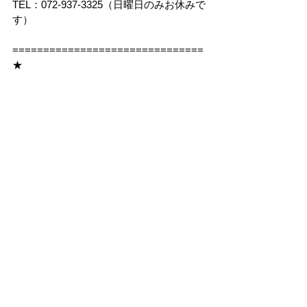
TEL：072-937-3325（日曜日のみお休みで
す）
===============================
★