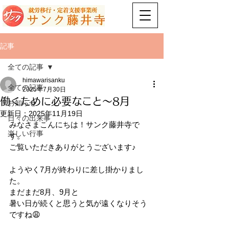
記事
全ての記事
himawarisanku
全ての記事
2025年7月30日
働くために必要なこと～8月
お知らせ
更新日：
2025年11月19日
日々の出来事
みなさまこんにちは！サンク藤井寺で
楽しい行事
す。
ご覧いただきありがとうございます♪
ようやく7月が終わりに差し掛かりまし
た。
まだまだ8月、9月と
暑い日が続くと思うと気が遠くなりそう
ですね😩