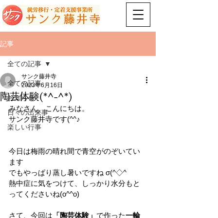
記事
全ての記事
サンク藤井寺
全ての記事
2023年6月16日
陶芸体験(*^-^*)
お知らせ
みなさん、こんにちは。
日々の出来事
サンク藤井寺です(^^♪
楽しい行事
今日は梅雨の晴れ間で青空がのぞいてい
ます
でもやっぱり蒸し暑いですね σ(^◇^
熱中症に気をつけて、しっかり水分もと
ってくださいね(o^^o)
さて、今回は
「陶芸体験」
で作った
一輪