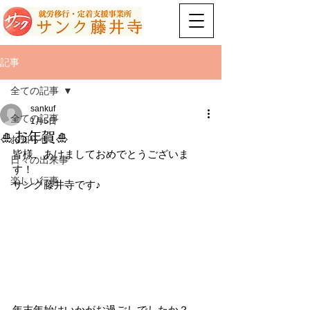
記事
全ての記事
sankuf
全ての記事
1月5日
🎍お年賀🎍
お知らせ
皆様、あけましておめでとうございま
日々の出来事
す！
楽しい行事
サンク藤井寺です♪
年末年始はいかがお過ごしでしたか？