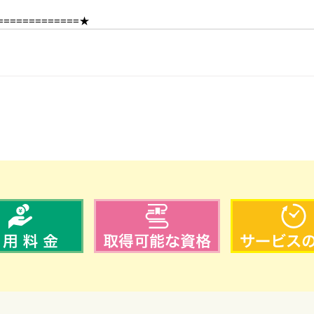
=============★