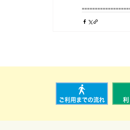
==================