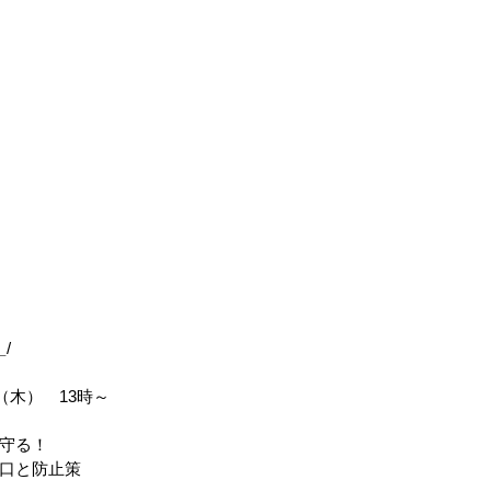
_
/
（木）　13時～
守る！
口と防止策