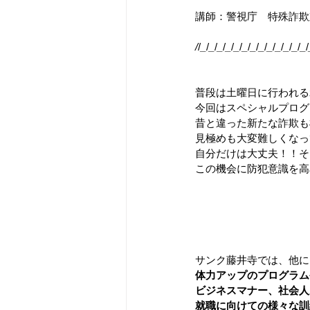
講師：警視庁　特殊詐欺
/
/
_
/
_
/
_
/
_
/
_
/
_
/
_
/
_
/
_
/
_
/
_
/
_
/
_
/
普段は土曜日に行われる
今回はスペシャルプログ
昔と違った新たな詐欺も
見極めも大変難しくなっ
自分だけは大丈夫！！そ
この機会に防犯意識を高
サンク藤井寺では、他に
体力アップのプログラム
ビジネスマナー、社会人
就職に向けての様々な訓