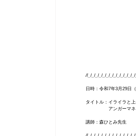
/
/
_
/
_
/
_
/
_
/
_
/
_
/
_
/
_
/
_
/
_
/
_
/
_
/
_
/
日時：令和7年3月29日
タイトル：イライラと上
　　　　　アンガーマネ
講師：森ひとみ先生
/
/
_
/
_
/
_
/
_
/
_
/
_
/
_
/
_
/
_
/
_
/
_
/
_
/
_
/