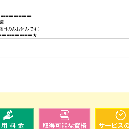
============
屋
25（日曜日のみお休みです）
=============★