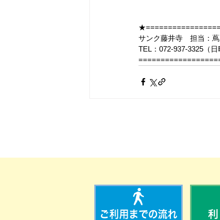
★=================
サンク藤井寺　担当：蔦
TEL：072-937-33
==================