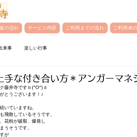
援の流れ
サービス内容
ご利用までの流れ
ご利用者の
出来事
楽しい行事
上手な付き合い方＊アンガーマネ
藤井寺ですｂ(^O^)ｄ
がとうございます！♪
続いていますね。
も飛散しているそうです。
、花粉が破裂、爆発し
まうそうです。
すが