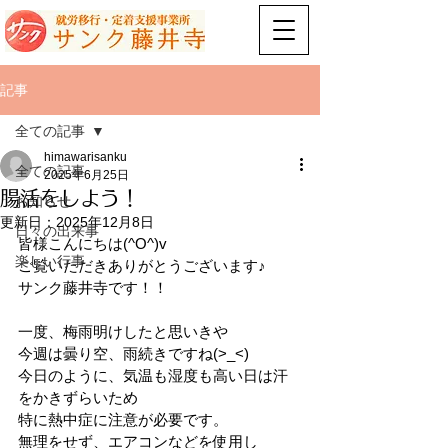
記事
全ての記事
himawarisanku
全ての記事
2025年6月25日
腸活をしよう！
お知らせ
更新日：
2025年12月8日
日々の出来事
皆様こんにちは(^O^)v
楽しい行事
ご覧いただきありがとうございます♪
サンク藤井寺です！！
一度、梅雨明けしたと思いきや
今週は曇り空、雨続きですね(>_<)
今日のように、気温も湿度も高い日は汗
をかきずらいため
特に熱中症に注意が必要です。
無理をせず、エアコンなどを使用し