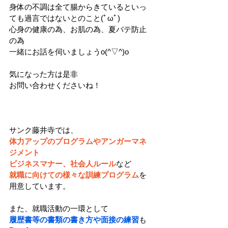
身体の不調は全て腸からきているといっ
ても過言ではないとのこと(ﾟωﾟ)
心身の健康の為、お肌の為、夏バテ防止
の為
一緒にお話を伺いましょうo(^▽^)o
気になった方は是非
お問い合わせくださいね！
サンク藤井寺では、
体力アップのプログラムやアンガーマネ
ジメント
ビジネスマナー、社会人ルール
など
就職に向けての様々な訓練プログラム
を
用意しています。
また、就職活動の一環として
履歴書等の書類の書き方や面接の練習
も