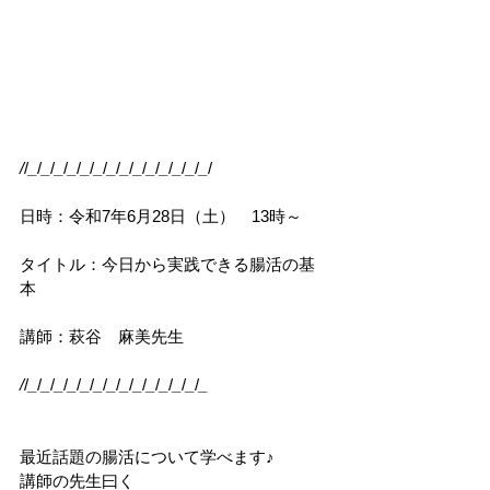
/
/
_
/
_
/
_
/
_
/
_
/
_
/
_
/
_
/
_
/
_
/
_
/
_
/
_
/
_
/
日時：令和7年6月28日（土）　13時～
タイトル：今日から実践できる腸活の基
本
講師：萩谷　麻美先生
/
/
_
/
_
/
_
/
_
/
_
/
_
/
_
/
_
/
_
/
_
/
_
/
_
/
_
/
_
最近話題の腸活について学べます♪
講師の先生曰く