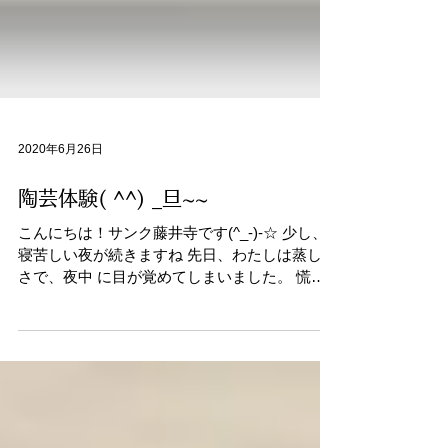
2020年6月26日
陶芸体験( ^^) _旦~~
こんにちは！サンク藤井寺です(^_-)-☆ 少し、
寝苦しい夜が続きますね 先日、わたしは蒸し暑
さで、夜中 に目が覚めてしまいました。 慌て
エアコンをつけました(;´д｀) 皆さんも体調を崩
さないように 我慢せず、エアコン等で、温度調
節してくださいね サンク藤井寺では...