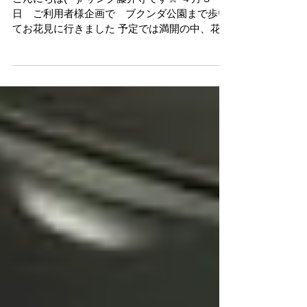
お花見に行きました
こんにちは(^^)/ サンク藤井寺です☆ ４月３
日 ご利用者様企画で ブクンダ公園まで歩い
てお花見に行きました 予定では満開の中、花見
弁当を！と、計画してたのですが、予想以上に
寒く、外で食べるには、かなりの根性がい
る・・と断念。教室で円になって弁当を食べま
した。...