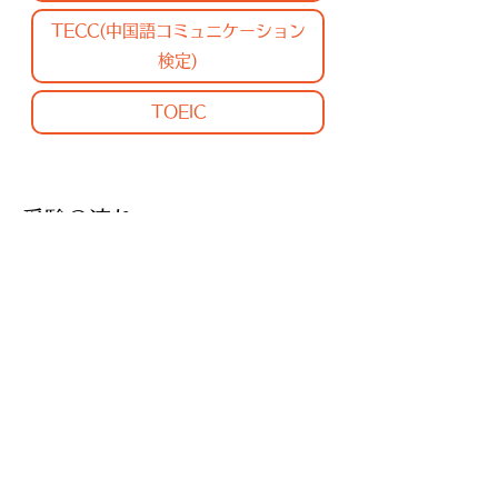
TECC(中国語コミュニケーション
検定)
TOEIC
受験の流れ
試験団体監修の公認学習プログラムを所
内で学習（無料）し、試験は必要なくレ
ポートを提出（※認定料必要）すること