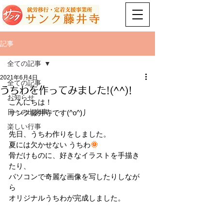
記事
全ての記事
2021年6月4日
全ての記事
うちわを作ってみました!(^^)!
お知らせ
こんにちは！
日々の出来事
サンク藤井寺です(^o^)丿
楽しい行事
先日、うちわ作りをしました。
夏には欠かせない うちわ
🌞
骨だけものに、好きなイラストを手描き
たり、
パソコンで奇麗な画像を写したりしなが
ら
オリジナルうちわが完成しました。