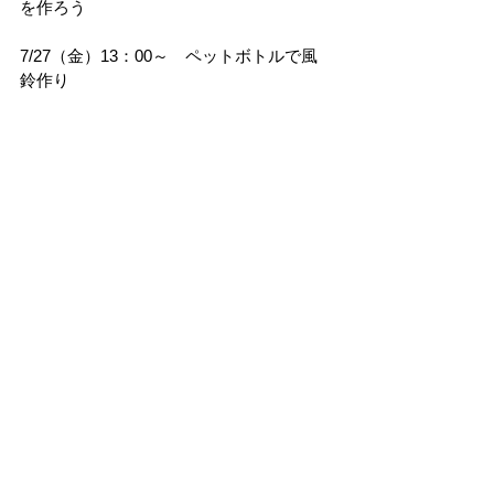
を作ろう
7/27（金）13：00～　ペットボトルで風
鈴作り
お知らせ