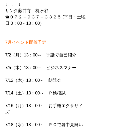
↓　↓　↓
サンク藤井寺　梶ヶ谷
☎０７２－９３７－３３２５ (平日・土曜
日 9：00～18：00）
7月イベント開催予定
7/2（月）13：00～　手話で自己紹介
7/5（木）13：00～　ビジネスマナー
7/12（木）13：00～　朗読会
7/14（土）13：00～　Ｐ検模試
7/16（月）13：00～　お手軽エクササイ
ズ
7/18（水）13：00～　ＰＣで暑中見舞い