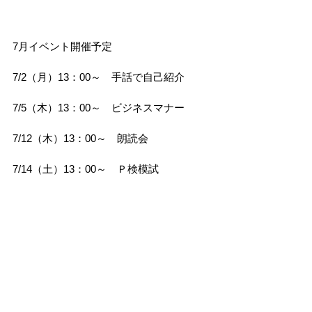
7月イベント開催予定
7/2（月）13：00～　手話で自己紹介
7/5（木）13：00～　ビジネスマナー
7/12（木）13：00～　朗読会
7/14（土）13：00～　Ｐ検模試
7/16（月）13：00～　お手軽エクササイ
ズ
7/18（水）13：00～　ＰＣで暑中見舞い
を作ろう
7/27（金）13：00～　ペットボトルで風
鈴作り