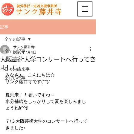
記事
全ての記事
サンク藤井寺
全ての記事
2023年7月4日
大阪芸術大学コンサートへ行ってき
お知らせ
ました♪
日々の出来事
みなさん　こんにちは☆
楽しい行事
サンク藤井寺です(^^)/
夏到来！！暑いですね～
水分補給をしっかりして夏を楽しみまし
ょうね!(^^)!
７/３大阪芸術大学のコンサートへ行って
きました♪