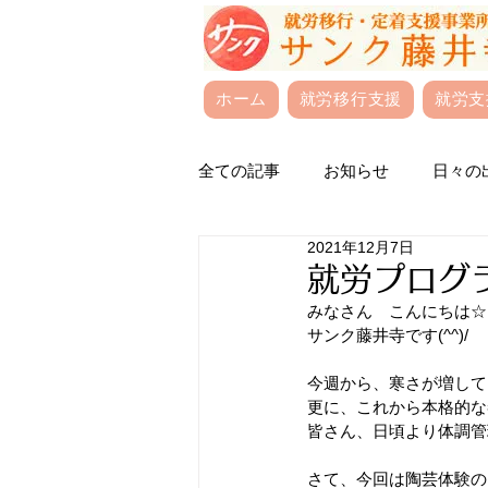
ホーム
就労移行支援
就労支
全ての記事
お知らせ
日々の
2021年12月7日
就労プログラ
みなさん　こんにちは☆
サンク藤井寺です(^^)/
今週から、寒さが増して
更に、これから本格的な
皆さん、日頃より体調管理
さて、今回は陶芸体験の