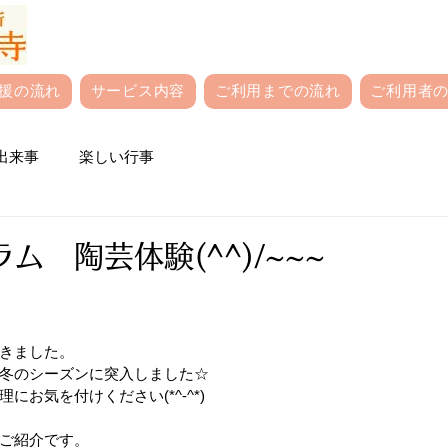
援の流れ
サービス内容
ご利用までの流れ
ご利用者の
出来事
楽しい行事
ム 陶芸体験(^^)/~~~
きました。
冬のシーズンに突入しました☆
にお気を付けください(*^-^*)
ご紹介です。