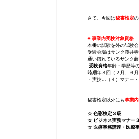
さて、今回は
秘書検定
の
♣ 事業内受験対象資格
本番の試験を外の試験会
受験会場はサンク藤井寺
通い慣れているサンク藤
受験資格
年齢・学歴等
時期
年３回（２月、６月
・実技…（４）マナー・
秘書検定以外にも
事業内
☆ 色彩検定３級
☆ ビジネス実務マナー
☆ 医療事務講座・医療