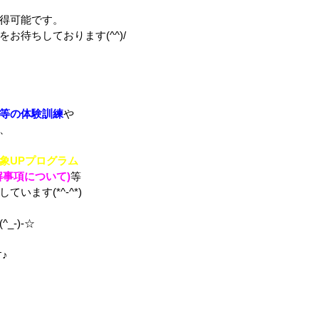
得可能です。
お待ちしております(^^)/
等の体験訓練
や
、
象UPプログラム
解事項について)
等
います(*^-^*)
_-)-☆
♪