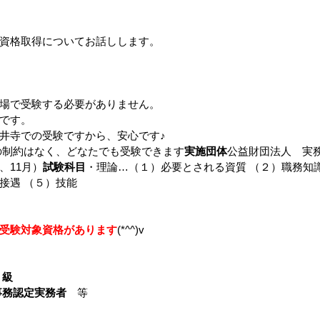
資格取得についてお話しします。
場で受験する必要がありません。
です。
井寺での受験ですから、安心です♪
の制約はなく、どなたでも受験できます
実施団体
公益財団法人　実
、11月）
試験科目
・理論…（１）必要とされる資質 （２）職務知
接遇 （５）技能
受験対象資格があります
(*^^)v
３級
事務認定実務者
　等