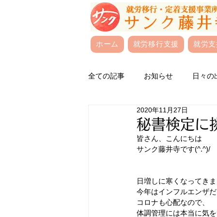
ホーム
就労移行支援
就労支
全ての記事
お知らせ
日々の
2020年11月27日
秘書検定に
皆さん、こんにちは
サンク藤井寺です(^.^)/
日増しに寒くなってきま
今年はインフルエンザだ
コロナも心配なので、
体調管理には本当に気をつ