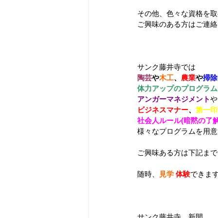
その他、色々な資格を取
ご興味のある方はご連絡を
サンク藤井寺では
陶芸
や
木工
、
農業
や
掃除
体力アップのプログラム
アンガーマネジメント
や
ビジネスマナー
、
第一印
社会人ルール(暗黙の了
様々なプログラムを用意して
ご興味ある方は下記まで(^
随時、
見学
体験
できます
サンク藤井寺　新開