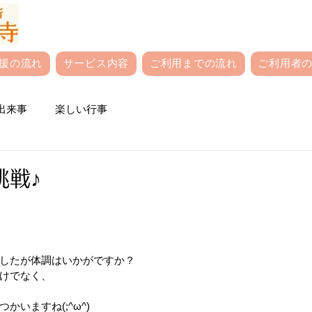
援の流れ
サービス内容
ご利用までの流れ
ご利用者の
出来事
楽しい行事
挑戦♪
したが体調はいかがですか？
けでなく、
かいますね(;^ω^)