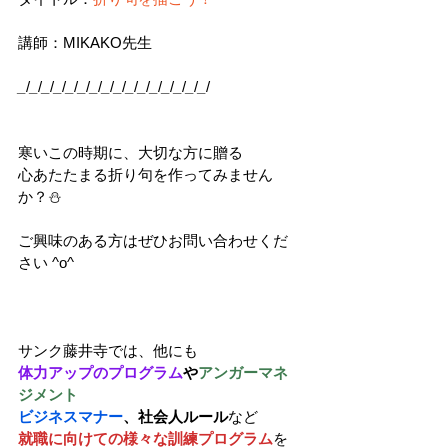
講師：MIKAKO先生
_
/
_
/
_
/
_
/
_
/
_
/
_
/
_
/
_
/
_
/
_
/
_
/
_
/
_
/
_
/
_
/ 
寒いこの時期に、大切な方に贈る
心あたたまる折り句を作ってみません
か？⛄
ご興味のある方はぜひお問い合わせくだ
さい ^o^
サンク藤井寺では、他にも
体力アップのプログラム
や
アンガーマネ
ジメント
ビジネスマナー
、社会人ルール
など
就職に向けての様々な訓練プログラム
を