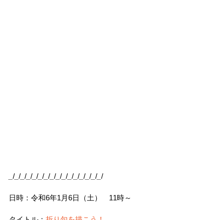
_
/
_
/
_
/
_
/
_
/
_
/
_
/
_
/
_
/
_
/
_
/
_
/
_
/
_
/
_
/
_
/ 
日時：令和6年1月6日（土）　11時～
タイトル：
折り句を描こう！