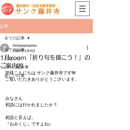
記事
全ての記事
himawarisanku
全ての記事
2024年1月4日
1月zoom「折り句を描こう！」の
お知らせ
ご案内💌
日々の出来事
皆様こんにちは サンク藤井寺です🌺
楽しい行事
ご覧いただきありがとうございます。
みなさん
初詣には行かれましたか？
初詣と言えば、
『おみくじ』ですよね♪