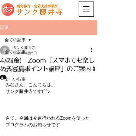
記事
全ての記事
サンク藤井寺
全ての記事
2023年4月5日
4/7(金) Zoom『スマホでも楽し
お知らせ
める写真ポイント講座』のご案内📱
日々の出来事
📷
楽しい行事
みなさん、こんにちは。
サンク藤井寺です(^^♪
さて、今回は今週行われるZoomを使った
プログラムのお知らせです