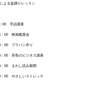
による盆踊りレッスン
4：00　手話講座
15：00　映画鑑賞会
14：00　プラバン作り
14：00　所長のビジネス講座
14：00　まわし読み新聞
14：00　やさしいストレッチ