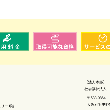
【法人本部】
​社会福祉法人
〒583-0864
大阪府羽曳野市
ュリー1階