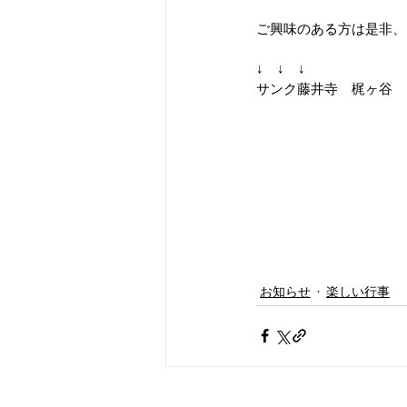
ご興味のある方は是非、
↓　↓　↓
サンク藤井寺　梶ヶ谷　
お知らせ
楽しい行事