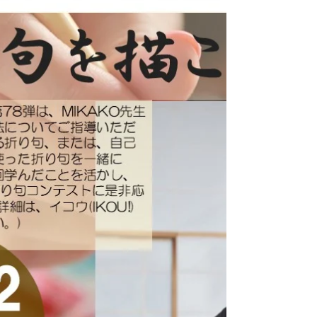
初詣🙏✨
みなさんこんにちは、サンク藤井寺です☆ いつ
もご覧いただきありがとうございます(*^^*) 1月
の中旬に差し掛かりましたが お正月気分は抜け
ましたか。 お正月からいつもの日常に戻りつつ
あるこの頃 今さらながら、サンクのお正月の様
子を ご紹介させていただきます♪ サンクから徒
歩５分程度に位置する 葛井寺と辛國神社へ初詣
に行ってきました(^^♪ 各自、就職や健康を祈願
しました。 私たち支援員も、ご利用者の皆さん
の就職が「馬くいきますように！」 と、一生懸
命お祈りしました♪ そして・・・ 寒い外からサ
ンクに帰ったあとは ぜんざいを食べてほかほか
(*^^*) 生命力の象徴といわれているお餅入りで
さらに運気アップを図ります！ 願掛けばかりし
ていますが、１年のスタートが大切です♪ 今年
こそは！と思っているけど何から始めてよいか
分からない・・・ とりあえずサンクに見学に来
てみてください(^^♪ サンク藤井寺では、 体力ア
ップのプログラムやアンガーマネジメント ビジ