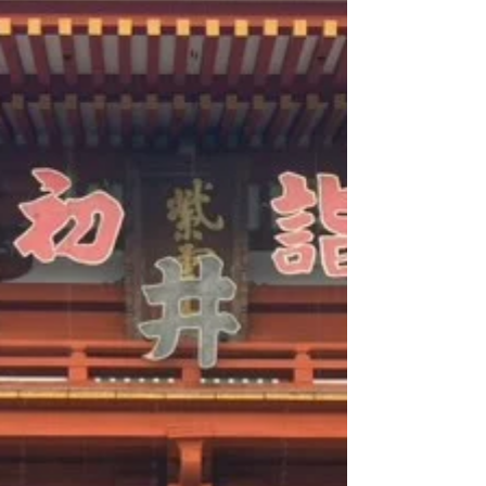
い日と寒い日を繰り返し、本格的に寒くなって
参りましたね 早くも春が待ち遠しいです(/_T)…
さて、本日はＺｏｏｍからプロに学ぶ スペシャ
ルプログラムをご案内♪ / / _ / _ / _ / _ / _ / _ / _ /
_ / _ / _ / _ / _ / _ / _ / 日時：令和８年２月１４日
（土） １３時Ｓｔａｒｔ タイトル：映像編集
基本の「キ」 -基本技術と思考法- 講師：大庭
皓平 先生 / / _ / _ / _ / _ / _ / _ / _ / _ / _ / _ / _ /
_ / _ / _ 今はＳＮＳも動画の時代ですよね いつ
も何気なく見ている映像の裏側 編集の基本や考
え方について この機会に、プロフェッショナル
に学びましょう(^O^) 気になる方は是非お問合
せください！！ サンク藤井寺では、 体力アッ
プのプログラムやアンガーマネジメント ビジネ
スマナー、社会人ルール など 就職に