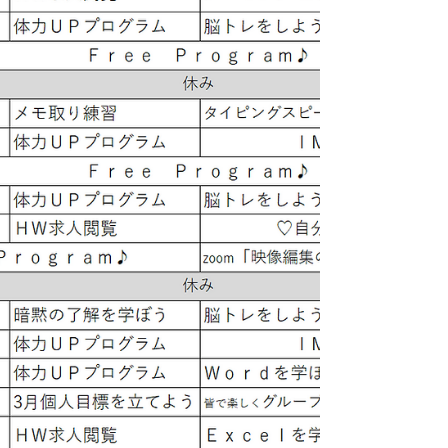
噌を溶かして出来上がり♪ もやしや豆腐でかさ
増ししたおかげで ボリュームのあるお味噌汁に
仕上がりました！ 栄養もたっぷりで、あとは魚
やお肉を焼けば十分です(*^^*) さつまいもの甘
味が味噌の塩味と合わさり とっても美味しかっ
たです！ 「自立したいけど、なにを学べばいい
んだろう」 「金銭管理や料理を学びたい」 な
どなど、就職以外のお悩みも サンクでいっしょ
に学んでいきましょう♡ サンク藤井寺では、
体力アップのプログラムやアンガーマネジメン
ト ビジ