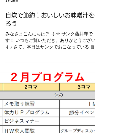
1月29日
自炊で節約！おいしいお味噌汁を作
ろう
みなさまこんにちは(^_-)-☆ サンク藤井寺で
す！ いつもご覧いただき、ありがとうございま
す♪ さて、本日はサンクでおこなっている 自立
に向けたプログラムの一つ 「自炊能力を身に着
けよう☆」をご紹介させてください(^^)/ サンク
では、みなさんの自活能力をＵＰするため 月に
一度、利用者のお一人とマンツーマンで 調理訓
練をはじめました♪ 第一回目はお味噌汁作りで
す(^_-)-☆ この日は ・さつまいも ・木綿豆腐
・もやし ・あぶらあげ ・わかめ を粉末のかつ
おだしで作っただし汁で煮込み 最後に合わせ味