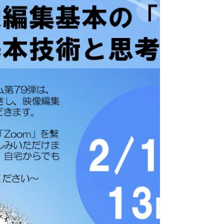
すよ～っ(^^)/~~~ さて、本日は２月のプログラ
ムを 掲載させていただきます☆ ２月も節分や
バレンタインといった 季節のイベントが盛り沢
山♪ その為、利用者企画イベントはお休みです
zzz グループワークやプレゼンなど 皆で楽しむ
プログラムを始め ビジネスマナーや体力づく
り、ＰＣスキルなど 就労後に役立つプログラム
さらに、日常に活かせる自炊を学ぶプログラム
など きっと皆さんの役に立つプログラムが盛り
沢山(*^^*)♡ 「これって何をするの？」 「利用
を考えているけど、どんなことを学べるの？」
詳しい内容を知りたい方は是非お問合せくださ
い☆ サンク藤井寺では、 体力アップのプログ
ラムやアンガーマネジメント ビジネスマナー、
社会人ルール