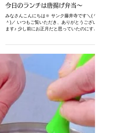
2月2日
今日のランチは唐揚げ弁当～
みなさんこんにちは🔆 サンク藤井寺です＼(＾o
＾)／ いつもご覧いただき、ありがとうござい
ます♪ 少し前にお正月だと思っていたのにすで
に２月!! 時が経つのは早いものですね～ なんて
あっと言う間に時間は流れていきますから みな
さん、どうか悔いのない人生を楽しんで下さい
ね(^_^)/ さて、今日のお弁当は みんな大好き♡
唐揚げ弁当～ でも安心してください！ ５００
キロカロリー に押さえていますからっ✨✨ サン
クはランチ無料だけじゃなく みなさんの健康を
第一に考えたランチをご用意しております♪ お
仕事をなが～く続けていくためには 健康管理が
めちゃくちゃ大事！！！！！ 食べた物で身体は
作られ、運動で身体を整え、睡眠で身体を回復
させます！ サンクの体験では、 もちろんこの
名物ランチも堪能していただきま～す😆